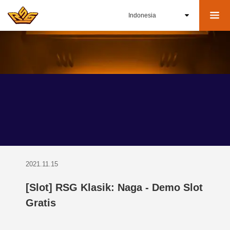
Berita
2021.11.15
[Slot] RSG Klasik: Naga - Demo Slot
Gratis