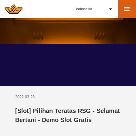
Berita
2022.03.23
[Slot] Pilihan Teratas RSG - Selamat
Bertani - Demo Slot Gratis