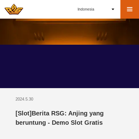
Berita
2024.5.30
[Slot]Berita RSG: Anjing yang
beruntung - Demo Slot Gratis