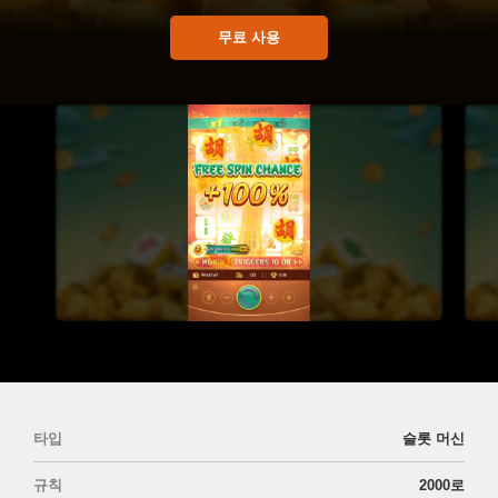
무료 사용
타입
슬롯 머신
규칙
2000로