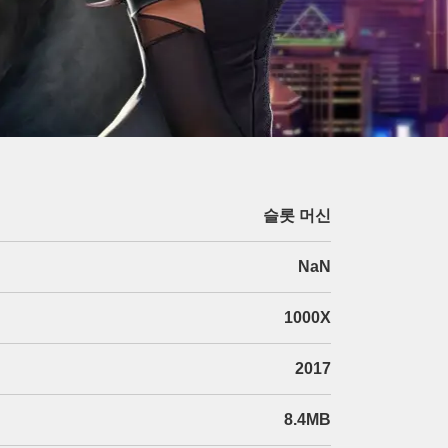
슬롯 머신
NaN
1000X
2017
8.4MB