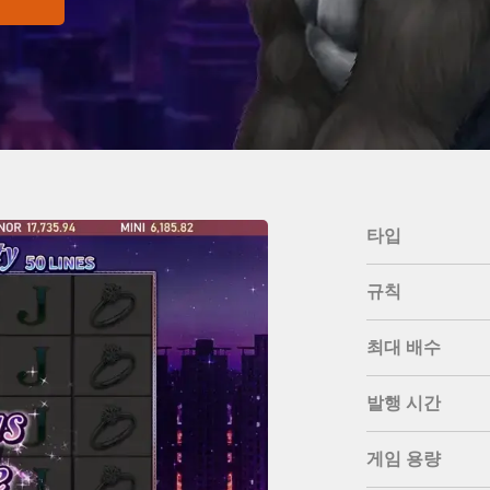
타입
규칙
최대 배수
발행 시간
게임 용량