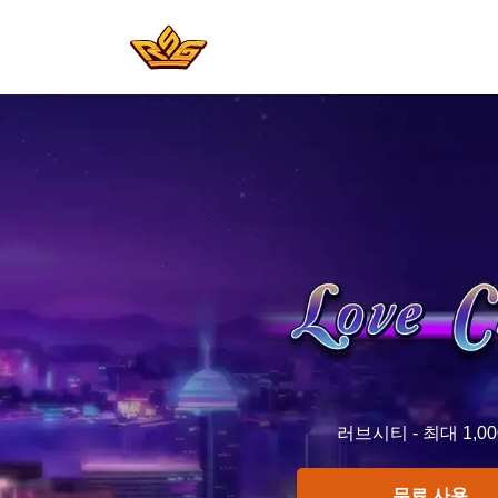
러브시티 - 최대 1,0
무료 사용