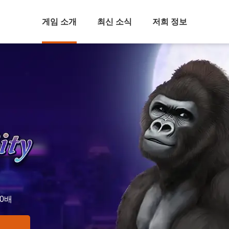
게임 소개
최신 소식
저희 정보
00배