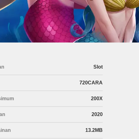
an
Slot
720CARA
ksimum
200X
an
2020
ainan
13.2MB