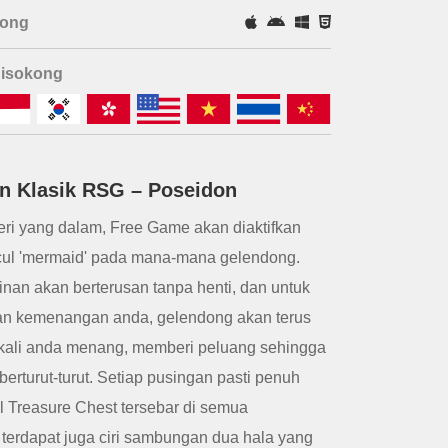
kong
disokong
han Klasik RSG – Poseidon
steri yang dalam, Free Game akan diaktifkan
ncul 'mermaid' pada mana-mana gelendong.
nan akan berterusan tanpa henti, dan untuk
 kemenangan anda, gelendong akan terus
p kali anda menang, memberi peluang sehingga
berturut-turut. Setiap pusingan pasti penuh
 Treasure Chest tersebar di semua
terdapat juga ciri sambungan dua hala yang