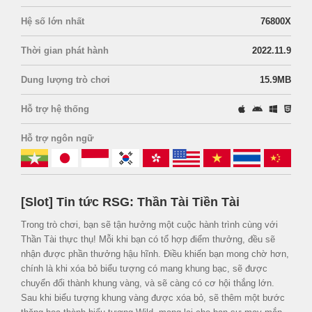
Hệ số lớn nhất
76800X
Thời gian phát hành
2022.11.9
Dung lượng trò chơi
15.9MB
Hỗ trợ hệ thống
Hỗ trợ ngôn ngữ
[Slot] Tin tức RSG: Thần Tài Tiền Tài
Trong trò chơi, bạn sẽ tận hưởng một cuộc hành trình cùng với
Thần Tài thực thụ! Mỗi khi bạn có tổ hợp điểm thưởng, đều sẽ
nhận được phần thưởng hậu hĩnh. Điều khiến bạn mong chờ hơn,
chính là khi xóa bỏ biểu tượng có mang khung bạc, sẽ được
chuyển đổi thành khung vàng, và sẽ càng có cơ hội thắng lớn.
Sau khi biểu tượng khung vàng được xóa bỏ, sẽ thêm một bước