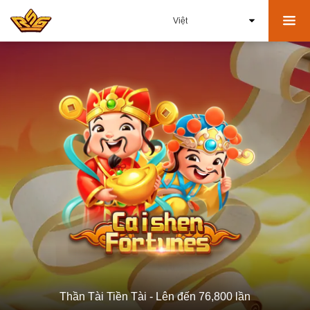
Thần Tài Tiền Tài - Lên đến 76,800 lần