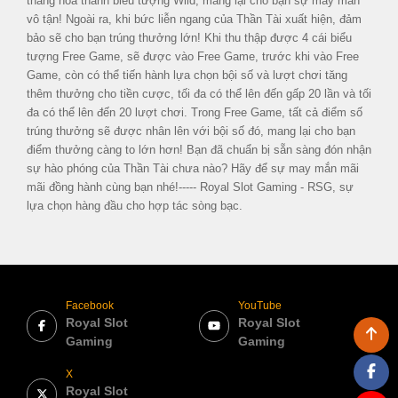
thăng hoa thành biểu tượng Wild, mang lại cho bạn sự may mắn
vô tận! Ngoài ra, khi bức liễn ngang của Thần Tài xuất hiện, đảm
bảo sẽ cho bạn trúng thưởng lớn! Khi thu thập được 4 cái biểu
tượng Free Game, sẽ được vào Free Game, trước khi vào Free
Game, còn có thể tiến hành lựa chọn bội số và lượt chơi tăng
thêm thưởng cho tiền cược, tối đa có thể lên đến gấp 20 lần và tối
đa có thể lên đến 20 lượt chơi. Trong Free Game, tất cả điểm số
trúng thưởng sẽ được nhân lên với bội số đó, mang lại cho bạn
điểm thưởng càng to lớn hơn! Bạn đã chuẩn bị sẵn sàng đón nhận
sự hào phóng của Thần Tài chưa nào? Hãy để sự may mắn mãi
mãi đồng hành cùng bạn nhé!----- Royal Slot Gaming - RSG, sự
lựa chọn hàng đầu cho hợp tác sòng bạc.
Facebook
YouTube
Royal Slot
Royal Slot
Gaming
Gaming
X
Royal Slot