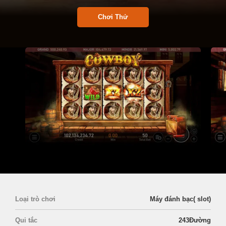
Chơi Thử
Loại trò chơi
Máy đánh bạc( slot)
Qui tắc
243Đường