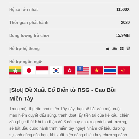
Hệ số lớn nhất
11500X
Thời gian phát hành
2020
Dung lượng trò chơi
15.9MB
Hỗ trợ hệ thống
Hỗ trợ ngôn ngữ
[Slot] Đề Xuất Cổ Điển từ RSG - Cao Bồi
Miền Tây
Trong một thị trấn nhỏ miền Tây này, bạn sẽ bắt đầu một cuộc
mạo hiểm quyết đấu súng, tranh đoạt lấy tiền tài của kẻ xấu, chiến
đấu phục thù! Khi thu thập đủ 3 cái huy chương cảnh sát trưởng,
sẽ bắt đầu cuộc hành trình miền tây ngay! Nhằm để biểu dương
sự anh dũng của bạn, khi xuất hiện càng nhiều huy chương cảnh