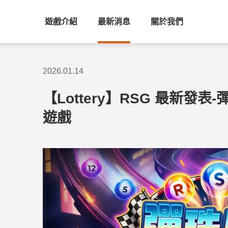
遊戲介紹
最新消息
關於我們
2026.01.14
【Lottery】RSG 最新發
遊戲