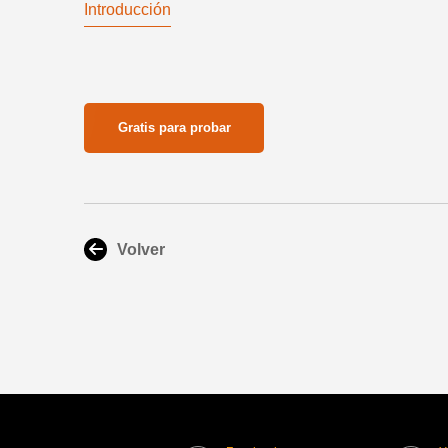
Introducción
Gratis para probar
Volver