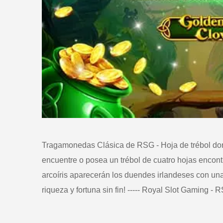
Tragamonedas Clásica de RSG - Hoja de trébol dora
encuentre o posea un trébol de cuatro hojas encontra
arcoíris aparecerán los duendes irlandeses con una
riqueza y fortuna sin fin! ----- Royal Slot Gaming -