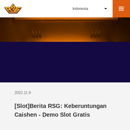
Berita
2022.11.9
[Slot]Berita RSG: Keberuntungan
Caishen - Demo Slot Gratis