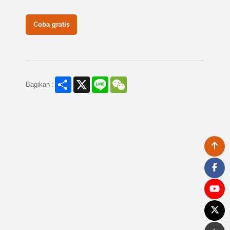
Coba gratis
Share
X
Line
WeChat
Bagikan :