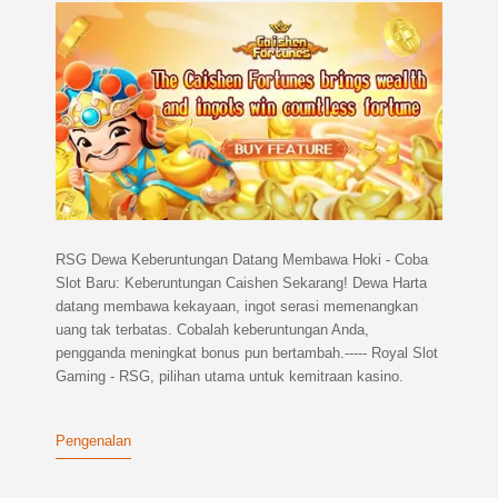
RSG Dewa Keberuntungan Datang Membawa Hoki - Coba
Slot Baru: Keberuntungan Caishen Sekarang! Dewa Harta
datang membawa kekayaan, ingot serasi memenangkan
uang tak terbatas. Cobalah keberuntungan Anda,
pengganda meningkat bonus pun bertambah.----- Royal Slot
Gaming - RSG, pilihan utama untuk kemitraan kasino.
Pengenalan