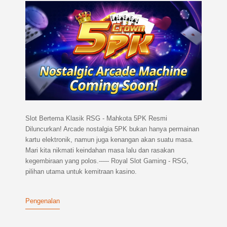
Slot Bertema Klasik RSG - Mahkota 5PK Resmi
Diluncurkan! Arcade nostalgia 5PK bukan hanya permainan
kartu elektronik, namun juga kenangan akan suatu masa.
Mari kita nikmati keindahan masa lalu dan rasakan
kegembiraan yang polos.----- Royal Slot Gaming - RSG,
pilihan utama untuk kemitraan kasino.
Pengenalan