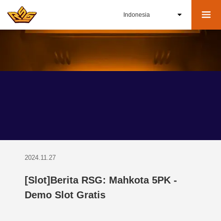
Berita
2024.11.27
[Slot]Berita RSG: Mahkota 5PK -
Demo Slot Gratis