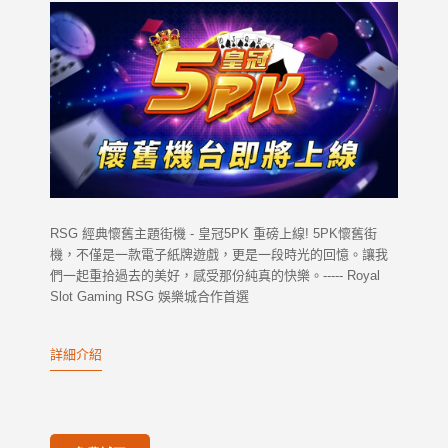
RSG 經典懷舊主題街機 - 皇冠5PK 重磅上線! 5PK懷舊街
機，不僅是一款電子紙牌遊戲，更是一段時光的回憶。讓我
們一起重拾過去的美好，感受那份純真的快樂。----- Royal
Slot Gaming RSG 娛樂城合作首選
詳細介紹