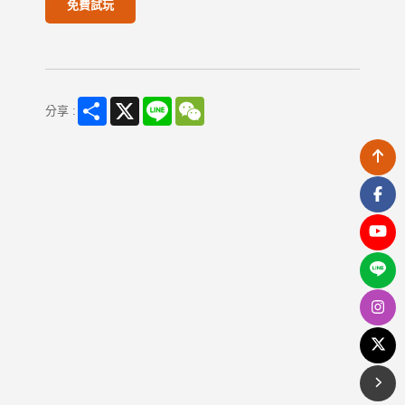
免費試玩
Share
X
Line
WeChat
分享 :