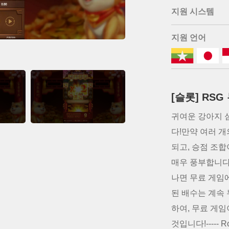
지원 시스템
지원 언어
[슬롯] RS
귀여운 강아지 
다!만약 여러 
되고, 승점 조합
매우 풍부합니다
나면 무료 게임에
된 배수는 계속
하여, 무료 게
것입니다!----- R