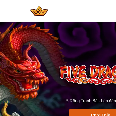
5 Rồng Tranh Bá - Lên đến
Chơi Thử