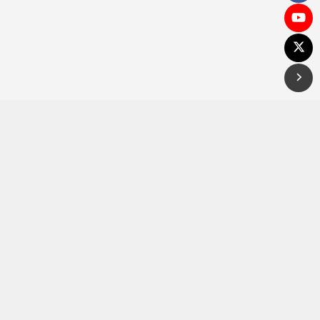
Facebook
YouTube
Royal Slot
Royal Slot
Gaming
Gaming
X
Royal Slot
Gaming