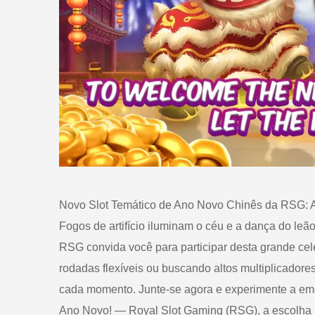
Novo Slot Temático de Ano Novo Chinês da RSG: A
Fogos de artifício iluminam o céu e a dança do leã
RSG convida você para participar desta grande c
rodadas flexíveis ou buscando altos multiplicador
cada momento. Junte-se agora e experimente a em
Ano Novo! — Royal Slot Gaming (RSG), a escolha 