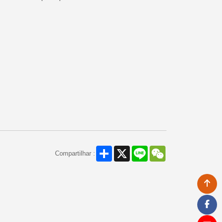
Share
X
Line
WeChat
Compartilhar :