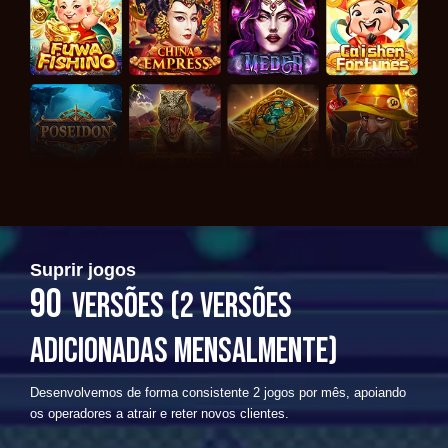
Suprir jogos
90
versões (2 versões
adicionadas mensalmente)
Desenvolvemos de forma consistente 2 jogos por mês, apoiando
os operadores a atrair e reter novos clientes.