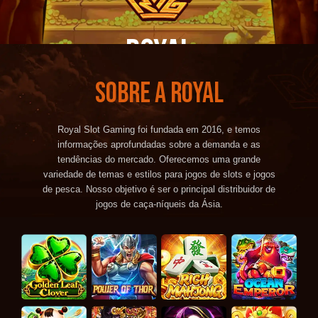
ROYAL
SLOT Gaming
Sobre a Royal
Inovação Nova . Consistência . Justiça
Royal Slot Gaming foi fundada em 2016, e temos
informações aprofundadas sobre a demanda e as
tendências do mercado. Oferecemos uma grande
variedade de temas e estilos para jogos de slots e jogos
de pesca. Nosso objetivo é ser o principal distribuidor de
jogos de caça-níqueis da Ásia.