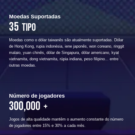
Moedas Suportadas
35
tipo
Moedas como o dólar taiwanês são atualmente suportadas. Dólar
de Hong Kong, rupia indonésia, iene japonês, won coreano, ringgit
malaio, yuan chinês, dólar de Singapura, dólar americano, kyat
vietnamita, dong vietnamita, rúpia indiana, peso filipino... entre
outras moedas.
Número de jogadores
300,000
+
Jogos de alta qualidade mantêm o aumento constante do número
de jogadores entre 15% e 30% a cada mês.