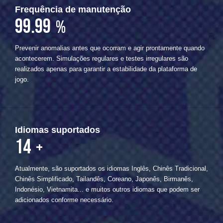
Frequência de manutenção
99.99
%
Prevenir anomalias antes que ocorram e agir prontamente quando
acontecerem. Simulações regulares e testes irregulares são
realizados apenas para garantir a estabilidade da plataforma de
jogo.
Idiomas suportados
14
+
Atualmente, são suportados os idiomas Inglês, Chinês Tradicional,
Chinês Simplificado, Tailandês, Coreano, Japonês, Birmanês,
Indonésio, Vietnamita... e muitos outros idiomas que podem ser
adicionados conforme necessário.