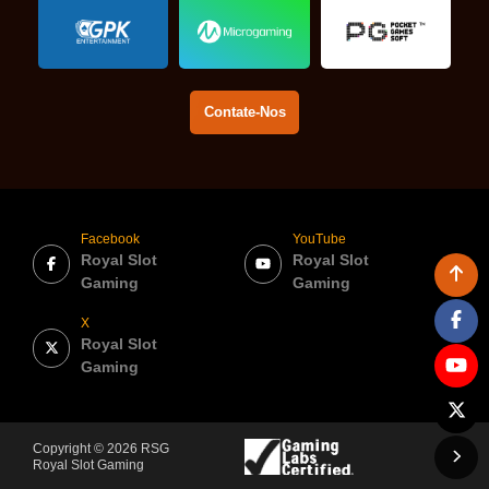
Contate-Nos
Facebook
YouTube
Royal Slot
Royal Slot
Gaming
Gaming
X
Royal Slot
Gaming
Copyright © 2026 RSG
Royal Slot Gaming