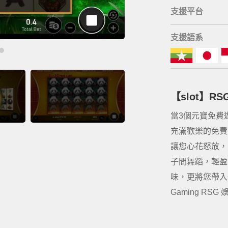
支援平台
支援語系
【slot】R
當3個元寶免費
充滿歡樂的免費
讓您心花怒放，
子間舞蹈，輕盈
味，更將您帶入一場
Gaming RS