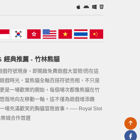
SG 經典推薦 - 竹林熊貓
遊戲符號現身，即開啟免費遊戲大冒險!而在這
遊戲時光，當熊貓全軸百搭符號亮相，不只是
更是一場歡樂的開始，每個場次都像熊貓在竹
悠哉地向左移動一軸。這不僅為遊戲增添趣
充滿歡笑的胸貓冒險故事。----- Royal Slot
G 娛樂城合作首選