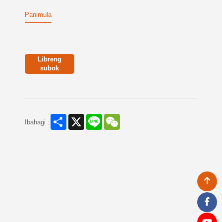
Panimula
Libreng
subok
Share
X
Line
WeChat
Ibahagi :