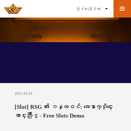
သတင်း
2021.01.01
[Slot] RSG ၏ ဂန္ထဝင်: အေနာက္ပိုင္းေ
ကာင္းဘြိဳင္ - Free Slots Demo