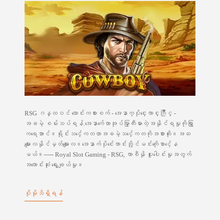
RSG ဂန္ထဝင် လောင်းကစားစက် - အေနာက္ပိုင္းေကာင္းဘြိဳင္ -
အခမဲ့ စမ်းသပ်ရန်.အေနာက်ေတာအုပ်မှာြကီးမားတဲ့အနိုင်ရမှုကိုရှာြ
ကရေအာင်။ရိုင်းသင်္ေကတဟာအခမဲ့သင်္ေကတကိုအစားထိုး။အဆ
များေလနိုင်မှတ်များေလ။အေနာက်ပိုင်းေကာင်းဘွိုင်မင်းကိုေစာင့်ေန
မယ်။----- Royal Slot Gaming - RSG, ကာစီနို ပူးပေါင်းမှုအတွက်
အကောင်းဆုံး ရွေးချယ်မှု။
ပိုမိုသိရှိရန်