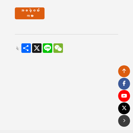
အခမဲ့စမ်း
ကစား
Share
X
Line
WeChat
ရှဲ :