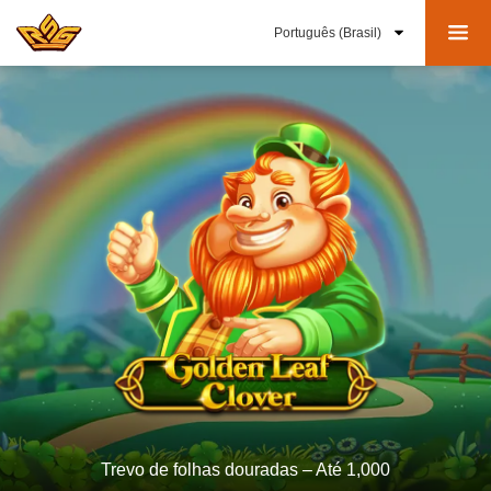
Trevo de folhas douradas – Até 1,000