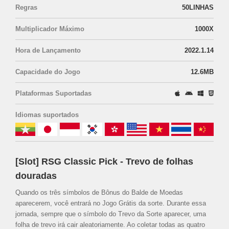
Regras
50LINHAS
Multiplicador Máximo
1000X
Hora de Lançamento
2022.1.14
Capacidade do Jogo
12.6MB
Plataformas Suportadas
Idiomas suportados
[Slot] RSG Classic Pick - Trevo de folhas
douradas
Quando os três símbolos de Bônus do Balde de Moedas
aparecerem, você entrará no Jogo Grátis da sorte. Durante essa
jornada, sempre que o símbolo do Trevo da Sorte aparecer, uma
folha de trevo irá cair aleatoriamente. Ao coletar todas as quatro