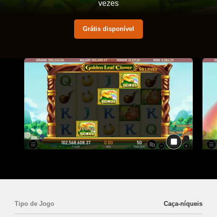
vezes
Grátis disponível
Tipo de Jogo
Caça-níqueis