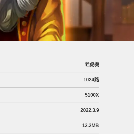
老虎機
1024路
5100X
2022.3.9
12.2MB